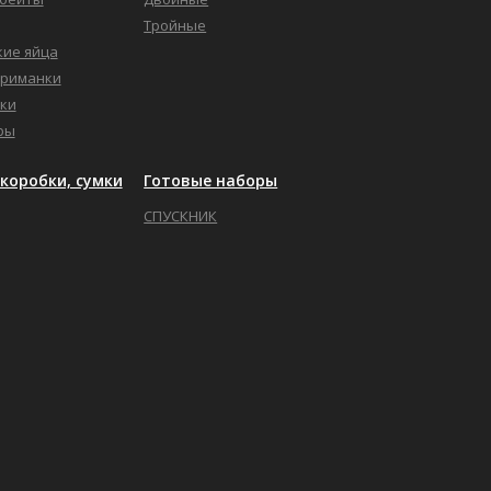
Тройные
кие яйца
приманки
ки
ры
коробки, сумки
Готовые наборы
СПУСКНИК