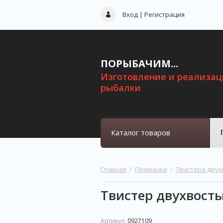
Вход
|
Регистрация
ПОРЫБАЧИМ...
Изготовление и реализац
рыбалки
Каталог товаров
Главная
  /  
Приманки
  /  
Твистера дву
Твистер двухвосты
Артикул:
0927109