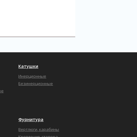
Катушки
Инерционные
Безинерционные
ые
Фурнитура
Вертлюги, карабины
Крепления, стопора