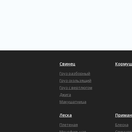
Свинец
Кормуш
Груз разборный
Груз скользящий
Груз с вертлюгом
Джига
Макушатница
Леска
Приман
Плетеная
Блесна
Монофильная
Спиннер