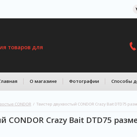
ия товаров для
Главная
О магазине
Фотографии
Способы д
хвостые CONDOR
  /  Твистер двухвостый CONDOR Crazy Bait DTD75 разм
й CONDOR Crazy Bait DTD75 разме