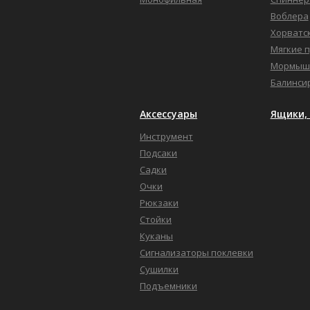
Воблера
Хорватс
Мягкие 
Мормыш
Балинси
Аксессуары
Ящики, 
Инструмент
Подсаки
Садки
Очки
Рюкзаки
Стойки
Куканы
Сигнализаторы поклевки
Сушилки
Подъемники