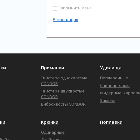
Запомнить меня
Регистрация
ки
Приманки
Удилища
Твистера однохвостые
Поплавочные
CONDOR
Спиннинговые
Твистера двухвостые
Фидерные, карпов
CONDOR
Зимние
Виброхвосты CONDOR
ки
Крючки
Поплавки
Одинарные
бейты
Двойные