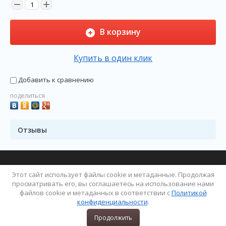
−
+
В корзину
Купить в один клик
Добавить к сравнению
поделиться
Отзывы
Copyright © 2019 ПОРЫБАЧИМ...
Этот сайт использует файлы cookie и метаданные. Продолжая
Политика конфиденциальности
просматривать его, вы соглашаетесь на использование нами
файлов cookie и метаданных в соответствии с
Политикой
конфиденциальности
.
Продолжить
0
Оформить заказ
Сравнение