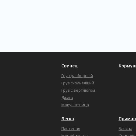
Свинец
Кормуш
Груз разборный
Груз скользящий
Груз с вертлюгом
Джига
Макушатница
Леска
Приман
Плетеная
Блесна
Монофильная
Спиннер