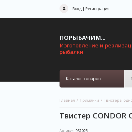
Вход
|
Регистрация
ПОРЫБАЧИМ...
Изготовление и реализац
рыбалки
Каталог товаров
Главная
  /  
Приманки
  /  
Твистера  од
Твистер CONDOR Cr
Артикул:
987025