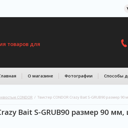
ия товаров для
Главная
О магазине
Фотографии
Способы д
нохвостые CONDOR
  /  Твистер CONDOR Crazy Bait S-GRUB90 размер 90 м
azy Bait S-GRUB90 размер 90 мм, 