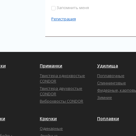
Запомнить меня
Регистрация
ки
Приманки
Удилища
Твистера однохвостые
Поплавочные
CONDOR
Спиннинговые
Твистера двухвостые
Фидерные, карпов
CONDOR
Зимние
Виброхвосты CONDOR
ки
Крючки
Поплавки
Одинарные
бейты
Двойные