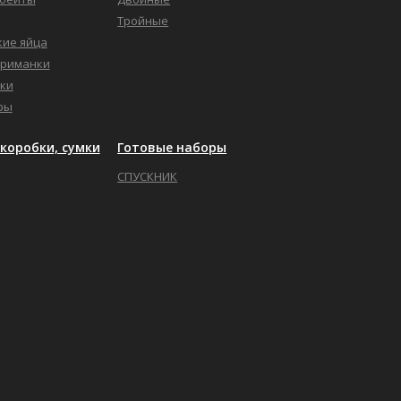
Тройные
кие яйца
приманки
ки
ры
коробки, сумки
Готовые наборы
СПУСКНИК