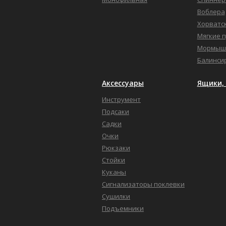
Воблера
Хорватс
Мягкие 
Мормыш
Балинси
Аксессуары
Ящики, 
Инструмент
Подсаки
Садки
Очки
Рюкзаки
Стойки
Куканы
Сигнализаторы поклевки
Сушилки
Подъемники