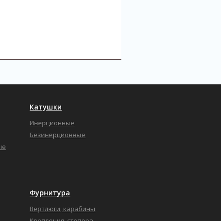
Катушки
Инерционные
Безинерционные
ые
Фурнитура
Вертлюги, карабины
Крепления, стопора