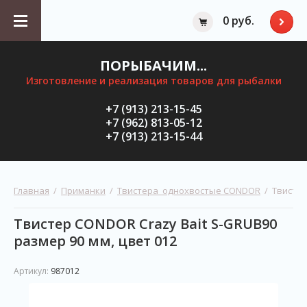
0 руб.
ПОРЫБАЧИМ...
Изготовление и реализация товаров для рыбалки
+7 (913) 213-15-45
+7 (962) 813-05-12
+7 (913) 213-15-44
Главная
  /  
Приманки
  /  
Твистера  однохвостые CONDOR
  /  Твист
Твистер CONDOR Crazy Bait S-GRUB90
размер 90 мм, цвет 012
Артикул:
987012