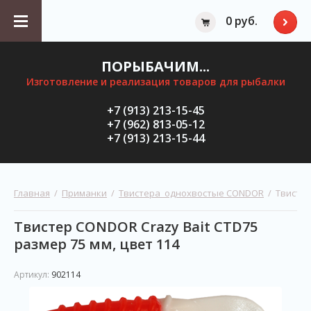
0 руб.
ПОРЫБАЧИМ...
Изготовление и реализация товаров для рыбалки
+7 (913) 213-15-45
+7 (962) 813-05-12
+7 (913) 213-15-44
Главная
  /  
Приманки
  /  
Твистера  однохвостые CONDOR
  /  Твист
Твистер CONDOR Crazy Bait CTD75
размер 75 мм, цвет 114
Артикул:
902114