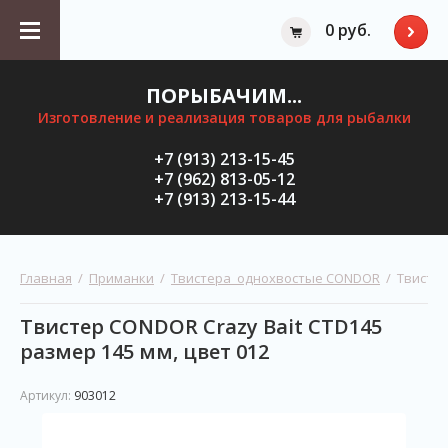
0 руб.
ПОРЫБАЧИМ...
Изготовление и реализация товаров для рыбалки
+7 (913) 213-15-45
+7 (962) 813-05-12
+7 (913) 213-15-44
Главная
  /  
Приманки
  /  
Твистера  однохвостые CONDOR
  /  Твист
Твистер CONDOR Crazy Bait CTD145
размер 145 мм, цвет 012
Артикул:
903012