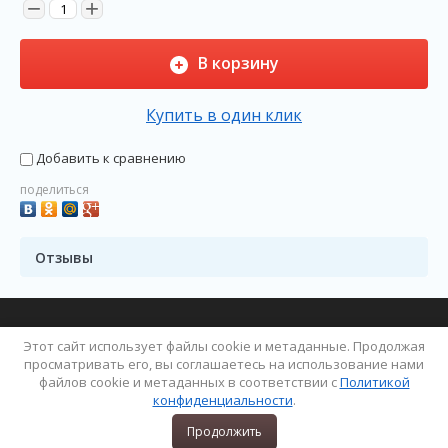
−
+
В корзину
Купить в один клик
Добавить к сравнению
поделиться
Отзывы
Copyright © 2019 ПОРЫБАЧИМ...
Этот сайт использует файлы cookie и метаданные. Продолжая
Политика конфиденциальности
просматривать его, вы соглашаетесь на использование нами
файлов cookie и метаданных в соответствии с
Политикой
конфиденциальности
.
Продолжить
0
Оформить заказ
Сравнение